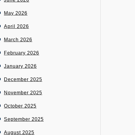
May 2026
April 2026
March 2026
February 2026
January 2026
December 2025
November 2025
October 2025
September 2025
August 2025