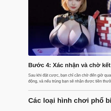
Bước 4: Xác nhận và chờ kết
Sau khi đặt cược, bạn chỉ cần chờ đến giờ qu
động, và nếu trúng bạn sẽ nhận được tiền thưở
Các loại hình chơi phổ b