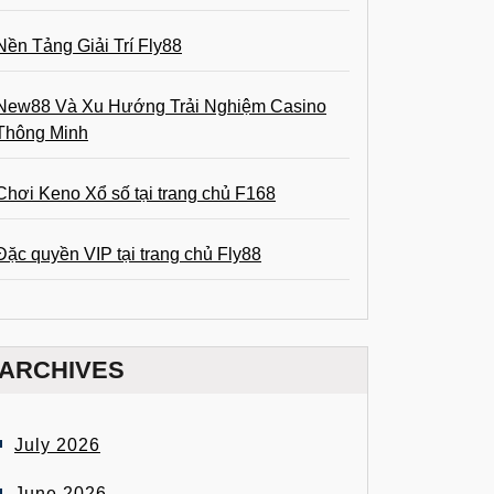
Nền Tảng Giải Trí Fly88
New88 Và Xu Hướng Trải Nghiệm Casino
Thông Minh
Chơi Keno Xổ số tại trang chủ F168
Đặc quyền VIP tại trang chủ Fly88
ARCHIVES
July 2026
June 2026