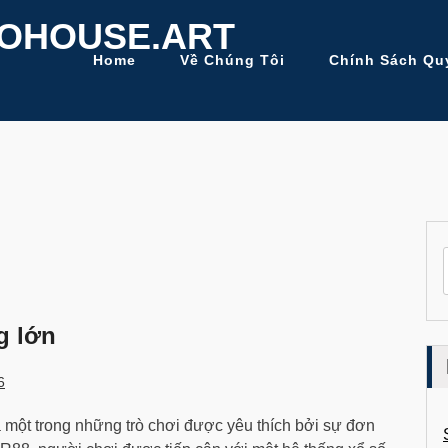
OHOUSE.ART
Home
Về Chúng Tôi
Chính Sách Qu
g lớn
6
là một trong những trò chơi được yêu thích bởi sự đơn