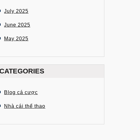
July 2025
June 2025
May 2025
CATEGORIES
Blog cá cược
Nhà cái thể thao