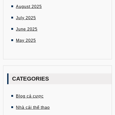
August 2025
July 2025
June 2025
May 2025
CATEGORIES
Blog cá cược
Nhà cái thể thao