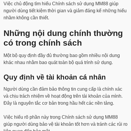
Việc chủ động tìm hiểu Chính sách sử dụng MM88 giúp
người dùng tiết kiệm thời gian và giảm đáng kể những hiểu
nhầm không cần thiết.
Những nội dung chính thường
có trong chính sách
Một bộ quy định đầy đủ thường bao gồm nhiều nội dung
khác nhau nhằm bao quát toàn bộ quá trình sử dụng.
Quy định về tài khoản cá nhân
Người dùng cần đảm bảo thông tin cung cấp là chính xác
và chịu trách nhiệm về hoạt động trên tài khoản của mình.
Đây là nguyên tắc cơ bản trong hầu hết các nền tảng.
Việc hiểu rõ phần này trong Chính sách sử dụng MM88
giúp người dùng bảo vệ tài khoản tốt hơn và tránh các rủi ro