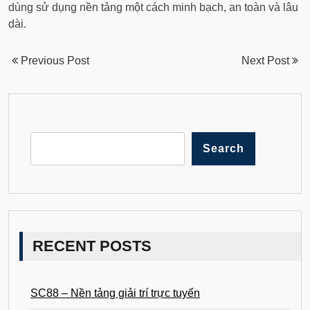
dùng sử dụng nền tảng một cách minh bạch, an toàn và lâu
dài.
Previous Post
Next Post
Search
RECENT POSTS
SC88 – Nền tảng giải trí trực tuyến