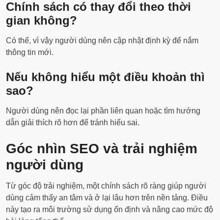
Chính sách có thay đổi theo thời
gian không?
Có thể, vì vậy người dùng nên cập nhật định kỳ để nắm
thông tin mới.
Nếu không hiểu một điều khoản thì
sao?
Người dùng nên đọc lại phần liên quan hoặc tìm hướng
dẫn giải thích rõ hơn để tránh hiểu sai.
Góc nhìn SEO và trải nghiệm
người dùng
Từ góc độ trải nghiệm, một chính sách rõ ràng giúp người
dùng cảm thấy an tâm và ở lại lâu hơn trên nền tảng. Điều
này tạo ra môi trường sử dụng ổn định và nâng cao mức độ