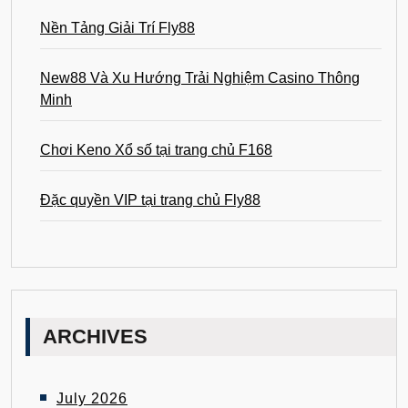
Nền Tảng Giải Trí Fly88
New88 Và Xu Hướng Trải Nghiệm Casino Thông
Minh
Chơi Keno Xổ số tại trang chủ F168
Đặc quyền VIP tại trang chủ Fly88
ARCHIVES
July 2026