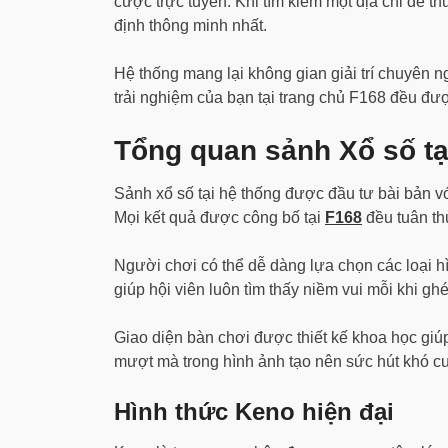
cược trực tuyến. Khi tìm kiếm một địa chỉ để th
định thông minh nhất.
Hệ thống mang lại không gian giải trí chuyên n
trải nghiệm của bạn tại trang chủ F168 đều đượ
Tổng quan sảnh Xổ số tạ
Sảnh xổ số tại hệ thống được đầu tư bài bản v
Mọi kết quả được công bố tại
F168
đều tuân th
Người chơi có thể dễ dàng lựa chọn các loại h
giúp hội viên luôn tìm thấy niềm vui mỗi khi gh
Giao diện bàn chơi được thiết kế khoa học gi
mượt mà trong hình ảnh tạo nên sức hút khó c
Hình thức Keno hiện đại