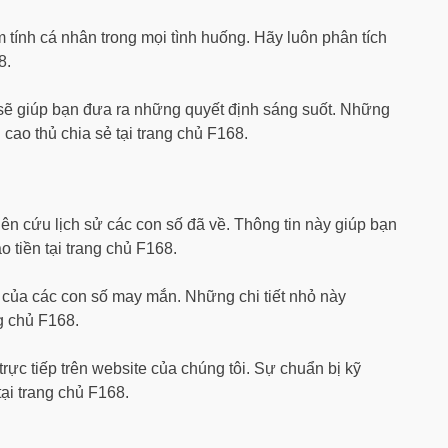
tính cá nhân trong mọi tình huống. Hãy luôn phân tích
8.
 sẽ giúp bạn đưa ra những quyết định sáng suốt. Những
ao thủ chia sẻ tại trang chủ F168.
ên cứu lịch sử các con số đã về. Thông tin này giúp bạn
 tiền tại trang chủ F168.
 của các con số may mắn. Những chi tiết nhỏ này
ng chủ F168.
rực tiếp trên website của chúng tôi. Sự chuẩn bị kỹ
tại trang chủ F168.