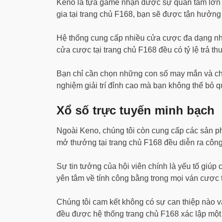
Keno là tựa game nhận được sự quan tâm lớn n
gia tại trang chủ F168, bạn sẽ được tận hưởng
Hệ thống cung cấp nhiều cửa cược đa dạng n
cửa cược tại trang chủ F168 đều có tỷ lệ trả t
Bạn chỉ cần chọn những con số may mắn và chờ
nghiệm giải trí đỉnh cao mà bạn không thể bỏ q
Xổ số trực tuyến minh bạch
Ngoài Keno, chúng tôi còn cung cấp các sản p
mở thưởng tại trang chủ F168 đều diễn ra công 
Sự tin tưởng của hội viên chính là yếu tố giúp
yên tâm về tính công bằng trong mọi ván cược t
Chúng tôi cam kết không có sự can thiệp nào v
đều được hệ thống trang chủ F168 xác lập một