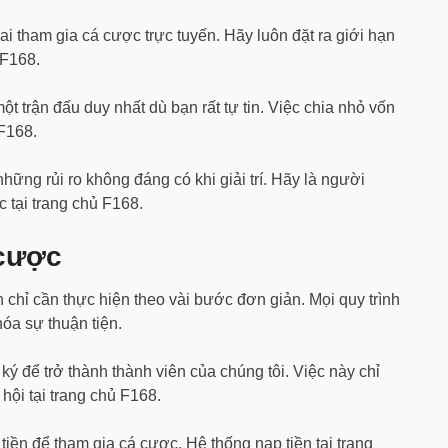
ai tham gia cá cược trực tuyến. Hãy luôn đặt ra giới hạn
 F168.
 trận đấu duy nhất dù bạn rất tự tin. Việc chia nhỏ vốn
 F168.
những rủi ro không đáng có khi giải trí. Hãy là người
c tại trang chủ F168.
 cược
n chỉ cần thực hiện theo vài bước đơn giản. Mọi quy trình
hóa sự thuận tiện.
ý để trở thành thành viên của chúng tôi. Việc này chỉ
hội tại trang chủ F168.
tiền để tham gia cá cược. Hệ thống nạp tiền tại trang