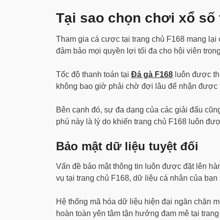
Tại sao chọn chơi xổ số 
Tham gia cá cược tại trang chủ F168 mang lại c
đảm bảo mọi quyền lợi tối đa cho hội viên trong s
Tốc độ thanh toán tại
Đá gà F168
luôn được th
không bao giờ phải chờ đợi lâu để nhận được 
Bên cạnh đó, sự đa dạng của các giải đấu cũn
phú này là lý do khiến trang chủ F168 luôn đư
Bảo mật dữ liệu tuyệt đối
Vấn đề bảo mật thông tin luôn được đặt lên hà
vụ tại trang chủ F168, dữ liệu cá nhân của bạ
Hệ thống mã hóa dữ liệu hiện đại ngăn chặn mọ
hoàn toàn yên tâm tận hưởng đam mê tại trang