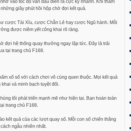
hờ vào tốc độ ván đấu diễn ra cực kỳ nhanh. Khi tham
 những giây phút hồi hộp chờ đợi kết quả.
hư cược Tài Xỉu, cược Chẵn Lẻ hay cược Ngũ hành. Mỗi
hưởng được niêm yết công khai rõ ràng.
 đợi hệ thống quay thưởng ngay lập tức. Đây là trải
ua tại trang chủ F168.
hẩm xổ số với cách chơi vô cùng quen thuộc. Mọi kết quả
khai và minh bạch tuyệt đối.
 chúng tôi phát triển mạnh mẽ như hiện tại. Bạn hoàn toàn
ại trang chủ F168.
ào kết quả của các lượt quay số. Mỗi con số chiến thắng
 cách ngẫu nhiên nhất.