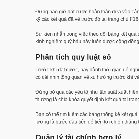
Đừng bao giờ đặt cược hoàn toàn dựa vào cảm 
kỹ các kết quả đã về trước đó tại trang chủ F16
Sự kiên nhẫn trong việc theo dõi bảng kết quả
kinh nghiệm quý báu này luôn được cộng đồng c
Phân tích quy luật số
Trước khi đặt cược, hãy dành thời gian để nghi
có cái nhìn tổng quan về xu hướng trước khi vào
Đừng bỏ qua các yếu tố như tần suất xuất hiện
thường là chìa khóa quyết định kết quả tại tra
Bạn có thể tìm kiếm các bảng thống kê kết quả t
lưỡng là bước đầu tiên để tiến tới chiến thắng 
Quản lý tài chính hợp lý