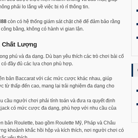
g phải lo lắng về việc bị rò rỉ thông tin.
88
còn có hệ thống giám sát chặt chẽ để đảm bảo rằng
 công bằng, không có hành vi gian lận.
à Chất Lượng
ong phú và đa dạng. Dù bạn yêu thích các trò chơi bài cổ
có đầy đủ các lựa chọn phù hợp.
ên bản Baccarat với các mức cược khác nhau, giúp
c từ thấp đến cao, mang lại trải nghiệm đa dạng cho
yêu cầu người chơi phải tính toán và đưa ra quyết định
kjack có mức cược đa dạng, phù hợp với nhu cầu của
n bản Roulette, bao gồm Roulette Mỹ, Pháp và Châu
ng khoảnh khắc hồi hộp và kích thích, nơi người chơi có
ắc yêu thích.