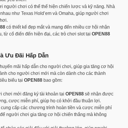
ơi người chơi có thể thể hiện chiến lược và kỹ năng. Nhà
c nhau như Texas Hold’em và Omaha, giúp người chơi
hơi.
88
có thiết kế đẹp mắt và mang đến nhiều cơ hội nhận
 từ cổ điển đến hiện đại, các trò chơi slot tại
OPEN88
Và Ưu Đãi Hấp Dẫn
uyến mãi hấp dẫn cho người chơi, giúp gia tăng cơ hội
dành cho người chơi mới mà còn dành cho các thành
iêu biểu tại
OPEN88
bao gồm:
 chơi mới đăng ký tài khoản tại
OPEN88
sẽ nhận được
g, cược miễn phí, giúp họ có khởi đầu thuận lợi.
cung cấp các chương trình hoàn tiền và cược miễn phí
i để người chơi gia tăng cơ hội chiến thắng mà không