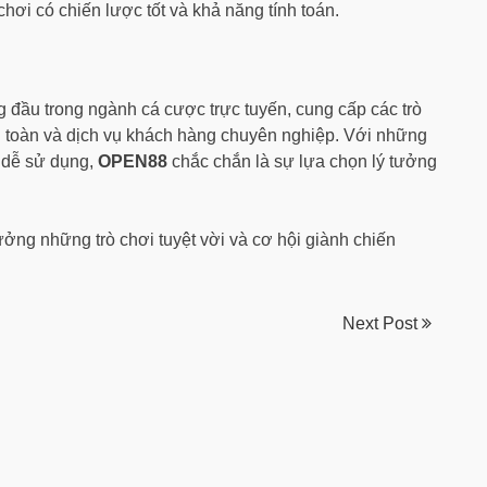
chơi có chiến lược tốt và khả năng tính toán.
g đầu trong ngành cá cược trực tuyến, cung cấp các trò
n toàn và dịch vụ khách hàng chuyên nghiệp. Với những
 dễ sử dụng,
OPEN88
chắc chắn là sự lựa chọn lý tưởng
ng những trò chơi tuyệt vời và cơ hội giành chiến
Next Post