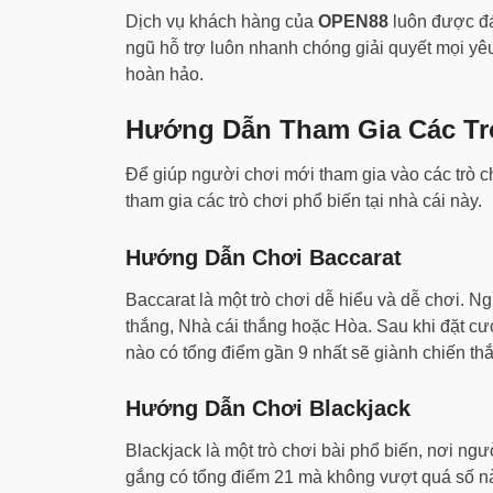
Dịch vụ khách hàng của
OPEN88
luôn được đá
ngũ hỗ trợ luôn nhanh chóng giải quyết mọi y
hoàn hảo.
Hướng Dẫn Tham Gia Các Tr
Để giúp người chơi mới tham gia vào các trò c
tham gia các trò chơi phổ biến tại nhà cái này.
Hướng Dẫn Chơi Baccarat
Baccarat là một trò chơi dễ hiểu và dễ chơi. 
thắng, Nhà cái thắng hoặc Hòa. Sau khi đặt cượ
nào có tổng điểm gần 9 nhất sẽ giành chiến th
Hướng Dẫn Chơi Blackjack
Blackjack là một trò chơi bài phổ biến, nơi ngư
gắng có tổng điểm 21 mà không vượt quá số này