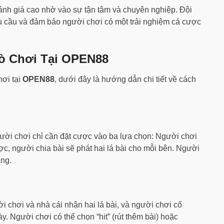
nh giá cao nhờ vào sự tận tâm và chuyên nghiệp. Đội
êu cầu và đảm bảo người chơi có một trải nghiệm cá cược
ò Chơi Tại OPEN88
hơi tại
OPEN88
, dưới đây là hướng dẫn chi tiết về cách
Người chơi chỉ cần đặt cược vào ba lựa chọn: Người chơi
c, người chia bài sẽ phát hai lá bài cho mỗi bên. Người
ắng.
ời chơi và nhà cái nhận hai lá bài, và người chơi cố
. Người chơi có thể chọn “hit” (rút thêm bài) hoặc