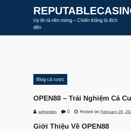
Skip
REPUTABLECASIN
to
content
Uy tín là nền móng – Chiến thắng là đích
đến
Blog cá cược
OPEN88 – Trải Nghiệm Cá Cư
Posted on
0
adminpbn
February 26, 20
Giới Thiệu Về OPEN88