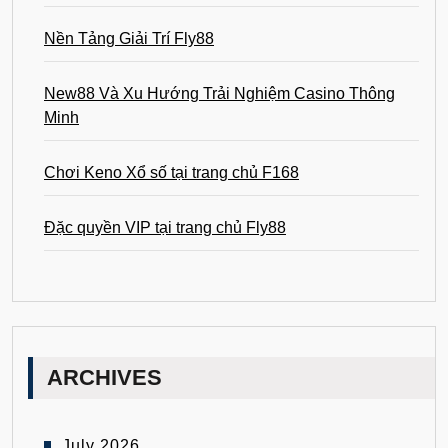
Nền Tảng Giải Trí Fly88
New88 Và Xu Hướng Trải Nghiệm Casino Thông
Minh
Chơi Keno Xổ số tại trang chủ F168
Đặc quyền VIP tại trang chủ Fly88
ARCHIVES
July 2026