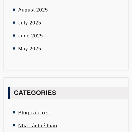
August 2025
July 2025
June 2025
May 2025
CATEGORIES
Blog cá cược
Nhà cái thể thao