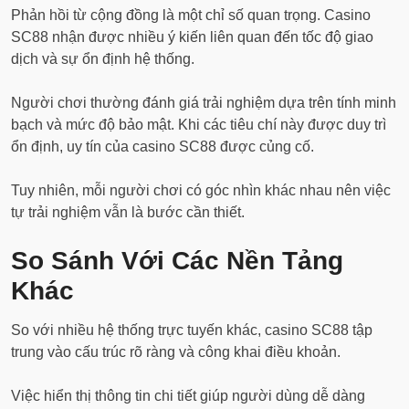
Phản hồi từ cộng đồng là một chỉ số quan trọng. Casino
SC88 nhận được nhiều ý kiến liên quan đến tốc độ giao
dịch và sự ổn định hệ thống.
Người chơi thường đánh giá trải nghiệm dựa trên tính minh
bạch và mức độ bảo mật. Khi các tiêu chí này được duy trì
ổn định, uy tín của casino SC88 được củng cố.
Tuy nhiên, mỗi người chơi có góc nhìn khác nhau nên việc
tự trải nghiệm vẫn là bước cần thiết.
So Sánh Với Các Nền Tảng
Khác
So với nhiều hệ thống trực tuyến khác, casino SC88 tập
trung vào cấu trúc rõ ràng và công khai điều khoản.
Việc hiển thị thông tin chi tiết giúp người dùng dễ dàng