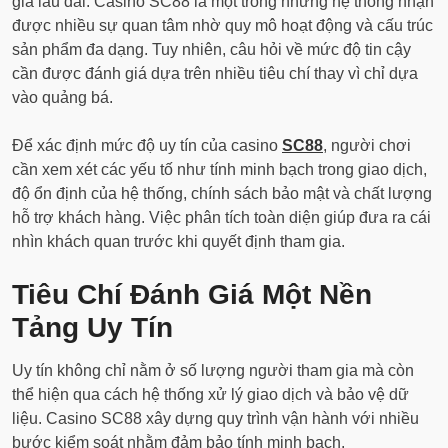
gia lâu dài. Casino SC88 là một trong những hệ thống nhận
được nhiều sự quan tâm nhờ quy mô hoạt động và cấu trúc
sản phẩm đa dạng. Tuy nhiên, câu hỏi về mức độ tin cậy
cần được đánh giá dựa trên nhiều tiêu chí thay vì chỉ dựa
vào quảng bá.
Để xác định mức độ uy tín của casino
SC88
, người chơi
cần xem xét các yếu tố như tính minh bạch trong giao dịch,
độ ổn định của hệ thống, chính sách bảo mật và chất lượng
hỗ trợ khách hàng. Việc phân tích toàn diện giúp đưa ra cái
nhìn khách quan trước khi quyết định tham gia.
Tiêu Chí Đánh Giá Một Nền
Tảng Uy Tín
Uy tín không chỉ nằm ở số lượng người tham gia mà còn
thể hiện qua cách hệ thống xử lý giao dịch và bảo vệ dữ
liệu. Casino SC88 xây dựng quy trình vận hành với nhiều
bước kiểm soát nhằm đảm bảo tính minh bạch.