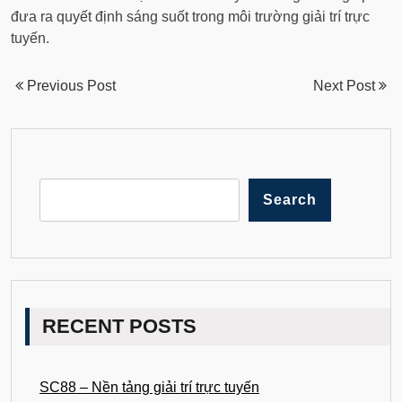
đưa ra quyết định sáng suốt trong môi trường giải trí trực
tuyến.
Previous Post
Next Post
Search
RECENT POSTS
SC88 – Nền tảng giải trí trực tuyến