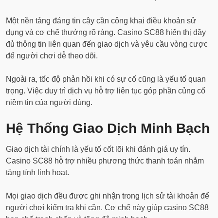
Một nền tảng đáng tin cậy cần công khai điều khoản sử
dụng và cơ chế thưởng rõ ràng. Casino SC88 hiển thị đầy
đủ thông tin liên quan đến giao dịch và yêu cầu vòng cược
để người chơi dễ theo dõi.
Ngoài ra, tốc độ phản hồi khi có sự cố cũng là yếu tố quan
trọng. Việc duy trì dịch vụ hỗ trợ liên tục góp phần củng cố
niềm tin của người dùng.
Hệ Thống Giao Dịch Minh Bạch
Giao dịch tài chính là yếu tố cốt lõi khi đánh giá uy tín.
Casino SC88 hỗ trợ nhiều phương thức thanh toán nhằm
tăng tính linh hoạt.
Mọi giao dịch đều được ghi nhận trong lịch sử tài khoản để
người chơi kiểm tra khi cần. Cơ chế này giúp casino SC88