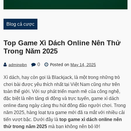
Blog cá cược
Top Game Xì Dách Online Nên Thử
Trong Năm 2025
Posted on
0
adminpbn
May 14, 2025
Xì dách, hay còn gọi là Blackjack, là một trong những trò
chơi bài được yêu thích nhất tại Việt Nam cũng như trên
toàn thế giới. Với sự phát triển mạnh mẽ của công nghệ,
đặc biệt là nền tảng di động và trực tuyến, game xì dách
online đang ngày càng thu hút đông đảo người chơi. Trong
năm 2025, hàng loạt tựa game mới đã ra mắt với nhiều cải
tiến vượt bậc. Dưới đây là
top game xì dách online nên
thử trong năm 2025
mà bạn không nên bỏ lỡ!