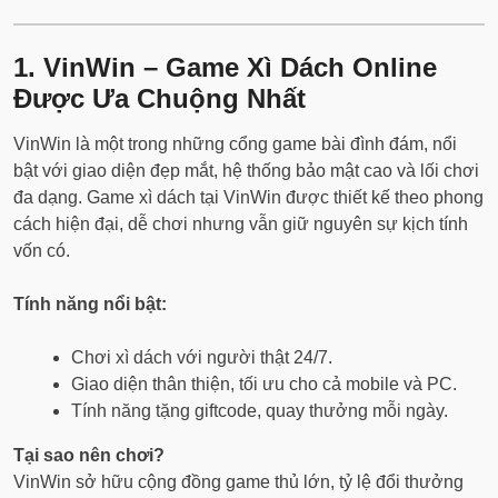
1. VinWin – Game Xì Dách Online
Được Ưa Chuộng Nhất
VinWin là một trong những cổng game bài đình đám, nổi
bật với giao diện đẹp mắt, hệ thống bảo mật cao và lối chơi
đa dạng. Game xì dách tại VinWin được thiết kế theo phong
cách hiện đại, dễ chơi nhưng vẫn giữ nguyên sự kịch tính
vốn có.
Tính năng nổi bật:
Chơi xì dách với người thật 24/7.
Giao diện thân thiện, tối ưu cho cả mobile và PC.
Tính năng tặng giftcode, quay thưởng mỗi ngày.
Tại sao nên chơi?
VinWin sở hữu cộng đồng game thủ lớn, tỷ lệ đổi thưởng