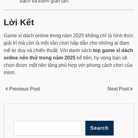
bạch và tránh gian lận.
Lời Kết
Game xì dách online trong năm 2025 không chỉ là hình thức
giải trí mà còn là một sân chơi hấp dẫn cho những ai đam
mê tư duy và chiến thuật. Với danh sách
top game xì dách
online nên thử trong năm 2025
kể trên, hy vọng bạn sẽ
chọn được một nền tảng phù hợp với phong cách chơi của
mình.
Previous Post
Next Post
Search