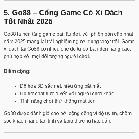
5. Go88 – Cổng Game Có Xì Dách
Tốt Nhất 2025
Go88 là nền tảng game bài lâu đời, với phiên bản cập nhật
năm 2025 mang lại trải nghiệm người dùng vượt trội. Game
xì dách tại Go88 có nhiều chế độ từ cơ bản đến nâng cao,
phù hợp với mọi đối tượng người chơi.
Điểm cộng:
Đồ họa 3D sắc nét, hiệu ứng bắt mắt.
Hỗ trợ chat trực tuyến với người chơi khác.
Tính năng chơi thử không mất tiền.
Go88 được đánh giá cao bởi cộng đồng vì độ uy tín, chăm
sóc khách hàng tận tình và tặng thưởng hấp dẫn.