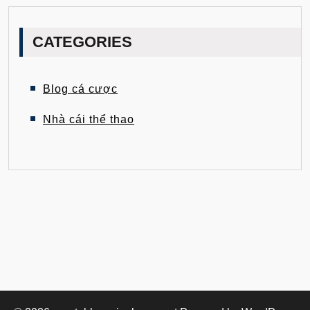
CATEGORIES
Blog cá cược
Nhà cái thể thao