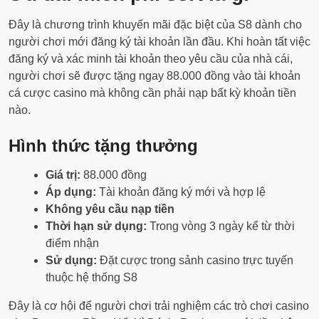
Đây là chương trình khuyến mãi đặc biệt của S8 dành cho
người chơi mới đăng ký tài khoản lần đầu. Khi hoàn tất việc
đăng ký và xác minh tài khoản theo yêu cầu của nhà cái,
người chơi sẽ được tặng ngay 88.000 đồng vào tài khoản
cá cược casino mà không cần phải nạp bất kỳ khoản tiền
nào.
Hình thức tặng thưởng
Giá trị:
88.000 đồng
Áp dụng:
Tài khoản đăng ký mới và hợp lệ
Không yêu cầu nạp tiền
Thời hạn sử dụng:
Trong vòng 3 ngày kể từ thời
điểm nhận
Sử dụng:
Đặt cược trong sảnh casino trực tuyến
thuộc hệ thống S8
Đây là cơ hội để người chơi trải nghiệm các trò chơi casino