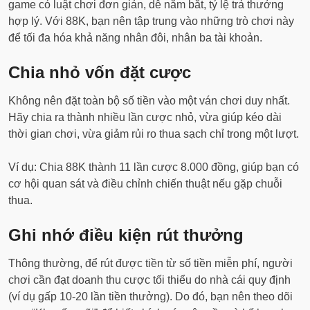
game có luật chơi đơn giản, dễ nắm bắt, tỷ lệ trả thưởng
hợp lý. Với 88K, bạn nên tập trung vào những trò chơi này
để tối đa hóa khả năng nhân đôi, nhân ba tài khoản.
Chia nhỏ vốn đặt cược
Không nên đặt toàn bộ số tiền vào một ván chơi duy nhất.
Hãy chia ra thành nhiều lần cược nhỏ, vừa giúp kéo dài
thời gian chơi, vừa giảm rủi ro thua sạch chỉ trong một lượt.
Ví dụ: Chia 88K thành 11 lần cược 8.000 đồng, giúp bạn có
cơ hội quan sát và điều chỉnh chiến thuật nếu gặp chuỗi
thua.
Ghi nhớ điều kiện rút thưởng
Thông thường, để rút được tiền từ số tiền miễn phí, người
chơi cần đạt doanh thu cược tối thiểu do nhà cái quy định
(ví dụ gấp 10-20 lần tiền thưởng). Do đó, bạn nên theo dõi