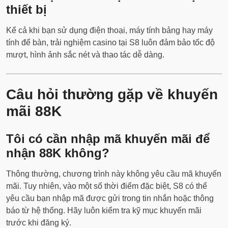
thiết bị
Kể cả khi bạn sử dụng điện thoại, máy tính bảng hay máy
tính để bàn, trải nghiệm casino tại S8 luôn đảm bảo tốc độ
mượt, hình ảnh sắc nét và thao tác dễ dàng.
Câu hỏi thường gặp về khuyến
mãi 88K
Tôi có cần nhập mã khuyến mãi để
nhận 88K không?
Thông thường, chương trình này không yêu cầu mã khuyến
mãi. Tuy nhiên, vào một số thời điểm đặc biệt, S8 có thể
yêu cầu bạn nhập mã được gửi trong tin nhắn hoặc thông
báo từ hệ thống. Hãy luôn kiểm tra kỹ mục khuyến mãi
trước khi đăng ký.