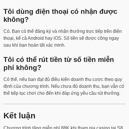
Tôi dùng điện thoại có nhận được
không?
Có. Bạn có thể đăng ký và nhận thưởng trực tiếp trên điện
thoại, kể cả Android hay iOS. Số tiền sẽ được cộng ngay
sau khi bạn hoàn tất xác minh.
Tôi có thể rút tiền từ số tiền miễn
phí không?
Có thể, nếu bạn đạt đủ điều kiện doanh thu cược theo quy
định của chương trình. Nếu chưa đủ doanh thu, bạn vẫn có
thể tiếp tục chơi cho đến khi đáp ứng yêu cầu rút thưởng.
Kết luận
Chương trình tặng miễn phí 88K khi tham gia casino tại S8