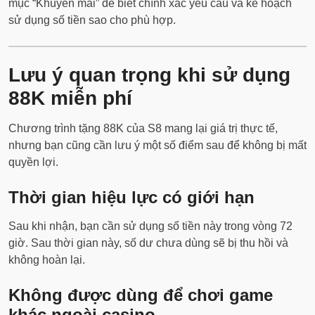
mục “Khuyến mãi” để biết chính xác yêu cầu và kế hoạch
sử dụng số tiền sao cho phù hợp.
Lưu ý quan trọng khi sử dụng
88K miễn phí
Chương trình tặng 88K của S8 mang lại giá trị thực tế,
nhưng bạn cũng cần lưu ý một số điểm sau để không bị mất
quyền lợi.
Thời gian hiệu lực có giới hạn
Sau khi nhận, bạn cần sử dụng số tiền này trong vòng 72
giờ. Sau thời gian này, số dư chưa dùng sẽ bị thu hồi và
không hoàn lại.
Không được dùng để chơi game
khác ngoài casino