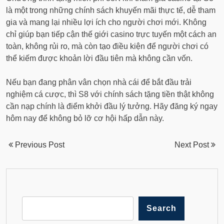
là một trong những chính sách khuyến mãi thực tế, dễ tham
gia và mang lại nhiều lợi ích cho người chơi mới. Không
chỉ giúp bạn tiếp cận thế giới casino trực tuyến một cách an
toàn, không rủi ro, mà còn tạo điều kiện để người chơi có
thể kiếm được khoản lời đầu tiên mà không cần vốn.
Nếu bạn đang phân vân chọn nhà cái để bắt đầu trải
nghiệm cá cược, thì S8 với chính sách tặng tiền thật không
cần nạp chính là điểm khởi đầu lý tưởng. Hãy đăng ký ngay
hôm nay để không bỏ lỡ cơ hội hấp dẫn này.
Previous Post
Next Post
Search