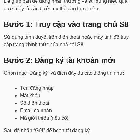
Để giúp bạn dễ dàng nhận thưởng và sử dụng hiệu quả,
dưới đây là các bước cụ thể cần thực hiện:
Bước 1: Truy cập vào trang chủ S8
Sử dụng trình duyệt trên điện thoại hoặc máy tính để truy
cập trang chính thức của nhà cái S8.
Bước 2: Đăng ký tài khoản mới
Chọn mục “Đăng ký” và điền đầy đủ các thông tin như:
Tên đăng nhập
Mật khẩu
Số điện thoại
Email cá nhân
Mã giới thiệu (nếu có)
Sau đó nhấn “Gửi” để hoàn tất đăng ký.