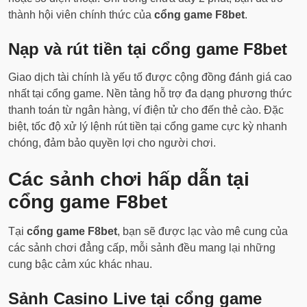
thành hội viên chính thức của
cổng game F8bet
.
Nạp và rút tiền tại cổng game F8bet
Giao dịch tài chính là yếu tố được cộng đồng đánh giá cao
nhất tại cổng game. Nền tảng hỗ trợ đa dạng phương thức
thanh toán từ ngân hàng, ví điện tử cho đến thẻ cào. Đặc
biệt, tốc độ xử lý lệnh rút tiền tại cổng game cực kỳ nhanh
chóng, đảm bảo quyền lợi cho người chơi.
Các sảnh chơi hấp dẫn tại
cổng game F8bet
Tại
cổng game F8bet
, bạn sẽ được lạc vào mê cung của
các sảnh chơi đẳng cấp, mỗi sảnh đều mang lại những
cung bậc cảm xúc khác nhau.
Sảnh Casino Live tại cổng game