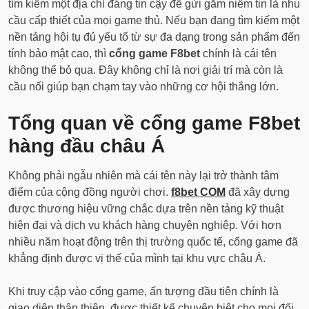
tìm kiếm một địa chỉ đáng tin cậy để gửi gắm niềm tin là nhu
cầu cấp thiết của mọi game thủ. Nếu bạn đang tìm kiếm một
nền tảng hội tụ đủ yếu tố từ sự đa dạng trong sản phẩm đến
tính bảo mật cao, thì
cổng game F8bet
chính là cái tên
không thể bỏ qua. Đây không chỉ là nơi giải trí mà còn là
cầu nối giúp bạn chạm tay vào những cơ hội thắng lớn.
Tổng quan về cổng game F8bet
hàng đầu châu Á
Không phải ngẫu nhiên mà cái tên này lại trở thành tâm
điểm của cộng đồng người chơi.
f8bet COM
đã xây dựng
được thương hiệu vững chắc dựa trên nền tảng kỹ thuật
hiện đại và dịch vụ khách hàng chuyên nghiệp. Với hơn
nhiều năm hoạt động trên thị trường quốc tế, cổng game đã
khẳng định được vị thế của mình tại khu vực châu Á.
Khi truy cập vào cổng game, ấn tượng đầu tiên chính là
giao diện thân thiện, được thiết kế chuyên biệt cho mọi đối