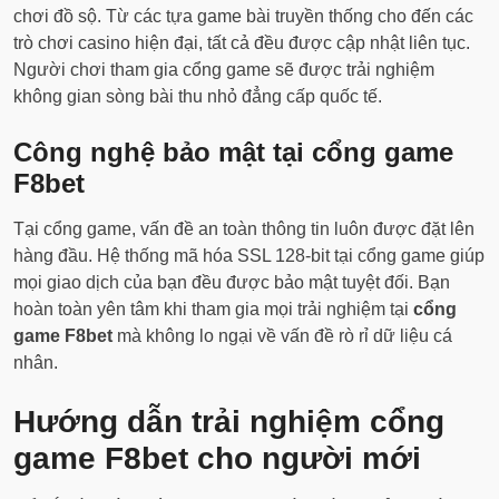
chơi đồ sộ. Từ các tựa game bài truyền thống cho đến các
trò chơi casino hiện đại, tất cả đều được cập nhật liên tục.
Người chơi tham gia cổng game sẽ được trải nghiệm
không gian sòng bài thu nhỏ đẳng cấp quốc tế.
Công nghệ bảo mật tại cổng game
F8bet
Tại cổng game, vấn đề an toàn thông tin luôn được đặt lên
hàng đầu. Hệ thống mã hóa SSL 128-bit tại cổng game giúp
mọi giao dịch của bạn đều được bảo mật tuyệt đối. Bạn
hoàn toàn yên tâm khi tham gia mọi trải nghiệm tại
cổng
game F8bet
mà không lo ngại về vấn đề rò rỉ dữ liệu cá
nhân.
Hướng dẫn trải nghiệm cổng
game F8bet cho người mới