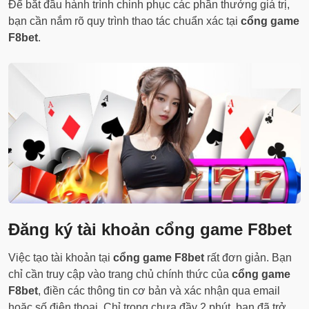
Để bắt đầu hành trình chinh phục các phần thưởng giá trị,
bạn cần nắm rõ quy trình thao tác chuẩn xác tại
cổng game
F8bet
.
Đăng ký tài khoản cổng game F8bet
Việc tạo tài khoản tại
cổng game F8bet
rất đơn giản. Bạn
chỉ cần truy cập vào trang chủ chính thức của
cổng game
F8bet
, điền các thông tin cơ bản và xác nhận qua email
hoặc số điện thoại. Chỉ trong chưa đầy 2 phút, bạn đã trở