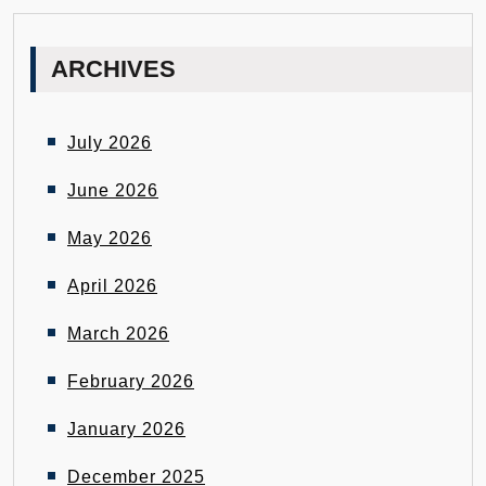
ARCHIVES
July 2026
June 2026
May 2026
April 2026
March 2026
February 2026
January 2026
December 2025