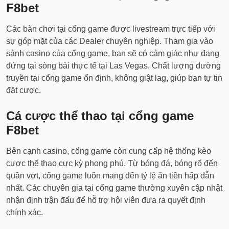
F8bet
Các bàn chơi tại cổng game được livestream trực tiếp với
sự góp mặt của các Dealer chuyên nghiệp. Tham gia vào
sảnh casino của cổng game, bạn sẽ có cảm giác như đang
đứng tại sòng bài thực tế tại Las Vegas. Chất lượng đường
truyền tại cổng game ổn định, không giật lag, giúp bạn tự tin
đặt cược.
Cá cược thể thao tại cổng game
F8bet
Bên cạnh casino, cổng game còn cung cấp hệ thống kèo
cược thể thao cực kỳ phong phú. Từ bóng đá, bóng rổ đến
quần vợt, cổng game luôn mang đến tỷ lệ ăn tiền hấp dẫn
nhất. Các chuyên gia tại cổng game thường xuyên cập nhật
nhận định trận đấu để hỗ trợ hội viên đưa ra quyết định
chính xác.