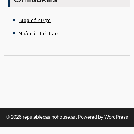
CATEGORIES
Blog cá cược
Nhà cái thể thao
© 2026
reputablecasinohouse.art
Powered by WordPress