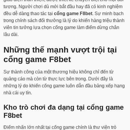
tượng. Người chơi dù mới bắt đầu hay đã có kinh nghiệm
đều dễ dàng thao tác tại
cổng game F8bet
. Sự minh bạch
trong chính sách đổi thưởng là lý do khiến hàng triệu thành
viên tin tưởng lựa chọn cổng game làm điểm dừng chân
lâu dài.
Những thế mạnh vượt trội tại
cổng game F8bet
Sự thành công của một thương hiệu không chỉ đến từ
quảng cáo mà còn từ thực lực bên trong. Dưới đây là
những lý do khiến cổng game luôn dẫn đầu bảng xếp hạng
nhà cái uy tín.
Kho trò chơi đa dạng tại cổng game
F8bet
Điểm nhấn lớn nhất tại cổng game chính là thư viện trò