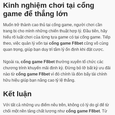
Kinh nghiệm chơi tại cổng
game để thắng lớn
Muốn trở thành cao thủ tại cổng game, người chơi cần
trang bị cho mình những chiến thuật hợp lý. Đầu tiên, hãy
hiểu rõ luật chơi của từng tựa game có tại cổng game. Tiếp
theo, việc quản lý vốn tại
cổng game F8bet
cũng vô cùng
quan trọng, giúp bạn duy trì tâm lý ổn định khi đặt cược.
Ngoài ra,
cổng game F8bet
thường xuyên tổ chức các
chương trình khuyến mãi định kỳ. Đừng bỏ lỡ bất kỳ ưu đãi
nào từ
cổng game F8bet
vì đó chính là đòn bẩy tài chính
hữu hiệu giúp bạn nâng cao tỷ lệ thắng.
Kết luận
Với tất cả những ưu điểm nêu trên, không có lý do gì để từ
chối một nền tảng chất lượng như
cổng game F8bet
. Từ