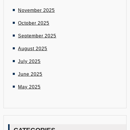
November 2025
October 2025
September 2025
August 2025
July 2025
June 2025
May 2025