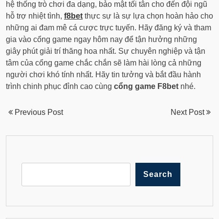
hệ thống trò chơi đa dạng, bảo mật tối tân cho đến đội ngũ
hỗ trợ nhiệt tình,
f8bet
thực sự là sự lựa chọn hoàn hảo cho
những ai đam mê cá cược trực tuyến. Hãy đăng ký và tham
gia vào cổng game ngay hôm nay để tận hưởng những
giây phút giải trí thăng hoa nhất. Sự chuyên nghiệp và tận
tâm của cổng game chắc chắn sẽ làm hài lòng cả những
người chơi khó tính nhất. Hãy tin tưởng và bắt đầu hành
trình chinh phục đỉnh cao cùng
cổng game F8bet
nhé.
Previous Post
Next Post
Search