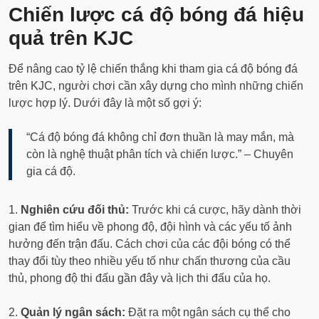
Chiến lược cá độ bóng đá hiệu
quả trên KJC
Để nâng cao tỷ lệ chiến thắng khi tham gia cá độ bóng đá
trên KJC, người chơi cần xây dựng cho mình những chiến
lược hợp lý. Dưới đây là một số gợi ý:
“Cá độ bóng đá không chỉ đơn thuần là may mắn, mà
còn là nghệ thuật phân tích và chiến lược.” – Chuyên
gia cá độ.
1.
Nghiên cứu đối thủ:
Trước khi cá cược, hãy dành thời
gian để tìm hiểu về phong độ, đội hình và các yếu tố ảnh
hưởng đến trận đấu. Cách chơi của các đội bóng có thể
thay đổi tùy theo nhiều yếu tố như chấn thương của cầu
thủ, phong độ thi đấu gần đây và lịch thi đấu của họ.
2.
Quản lý ngân sách:
Đặt ra một ngân sách cụ thể cho