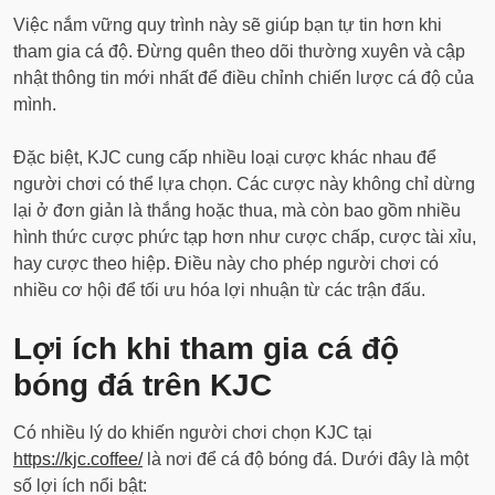
Việc nắm vững quy trình này sẽ giúp bạn tự tin hơn khi
tham gia cá độ. Đừng quên theo dõi thường xuyên và cập
nhật thông tin mới nhất để điều chỉnh chiến lược cá độ của
mình.
Đặc biệt, KJC cung cấp nhiều loại cược khác nhau để
người chơi có thể lựa chọn. Các cược này không chỉ dừng
lại ở đơn giản là thắng hoặc thua, mà còn bao gồm nhiều
hình thức cược phức tạp hơn như cược chấp, cược tài xỉu,
hay cược theo hiệp. Điều này cho phép người chơi có
nhiều cơ hội để tối ưu hóa lợi nhuận từ các trận đấu.
Lợi ích khi tham gia cá độ
bóng đá trên KJC
Có nhiều lý do khiến người chơi chọn KJC tại
https://kjc.coffee/
là nơi để cá độ bóng đá. Dưới đây là một
số lợi ích nổi bật: