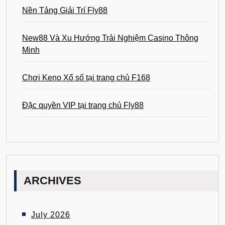
Nền Tảng Giải Trí Fly88
New88 Và Xu Hướng Trải Nghiệm Casino Thông
Minh
Chơi Keno Xổ số tại trang chủ F168
Đặc quyền VIP tại trang chủ Fly88
ARCHIVES
July 2026