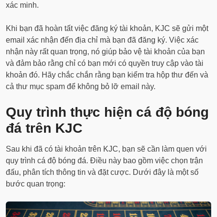
xác minh.
Khi bạn đã hoàn tất việc đăng ký tài khoản, KJC sẽ gửi một
email xác nhận đến địa chỉ mà bạn đã đăng ký. Việc xác
nhận này rất quan trọng, nó giúp bảo vệ tài khoản của bạn
và đảm bảo rằng chỉ có bạn mới có quyền truy cập vào tài
khoản đó. Hãy chắc chắn rằng bạn kiểm tra hộp thư đến và
cả thư mục spam để không bỏ lỡ email này.
Quy trình thực hiện cá độ bóng
đá trên KJC
Sau khi đã có tài khoản trên KJC, bạn sẽ cần làm quen với
quy trình cá độ bóng đá. Điều này bao gồm việc chọn trận
đấu, phân tích thông tin và đặt cược. Dưới đây là một số
bước quan trọng: