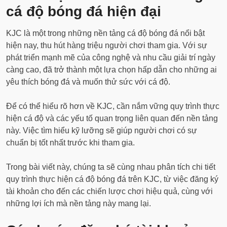
cá độ bóng đá hiện đại
KJC là một trong những nền tảng cá độ bóng đá nổi bật
hiện nay, thu hút hàng triệu người chơi tham gia. Với sự
phát triển mạnh mẽ của công nghệ và nhu cầu giải trí ngày
càng cao, đã trở thành một lựa chọn hấp dẫn cho những ai
yêu thích bóng đá và muốn thử sức với cá độ.
Để có thể hiểu rõ hơn về KJC, cần nắm vững quy trình thực
hiện cá độ và các yếu tố quan trọng liên quan đến nền tảng
này. Việc tìm hiểu kỹ lưỡng sẽ giúp người chơi có sự
chuẩn bị tốt nhất trước khi tham gia.
Trong bài viết này, chúng ta sẽ cùng nhau phân tích chi tiết
quy trình thực hiện cá độ bóng đá trên KJC, từ việc đăng ký
tài khoản cho đến các chiến lược chơi hiệu quả, cùng với
những lợi ích mà nền tảng này mang lại.