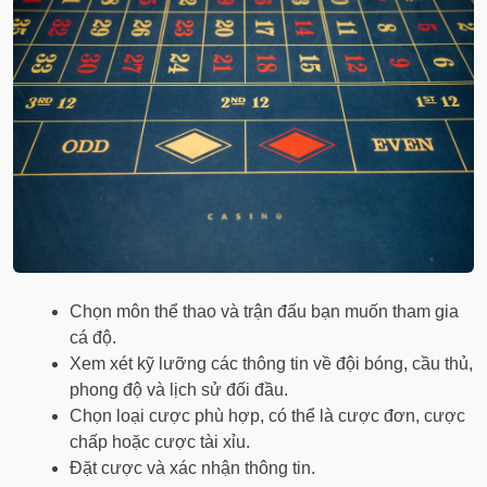
Chọn môn thể thao và trận đấu bạn muốn tham gia
cá độ.
Xem xét kỹ lưỡng các thông tin về đội bóng, cầu thủ,
phong độ và lịch sử đối đầu.
Chọn loại cược phù hợp, có thể là cược đơn, cược
chấp hoặc cược tài xỉu.
Đặt cược và xác nhận thông tin.