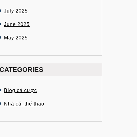
July 2025
June 2025
May 2025
CATEGORIES
Blog cá cược
Nhà cái thể thao