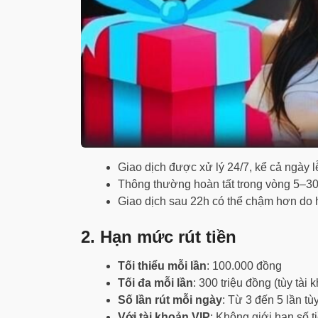
Giao dịch được xử lý 24/7, kể cả ngày l
Thông thường hoàn tất trong vòng 5–30
Giao dịch sau 22h có thể chậm hơn do
2. Hạn mức rút tiền
Tối thiểu mỗi lần
: 100.000 đồng
Tối đa mỗi lần
: 300 triệu đồng (tùy tài 
Số lần rút mỗi ngày
: Từ 3 đến 5 lần tù
Với tài khoản VIP
: Không giới hạn số ti