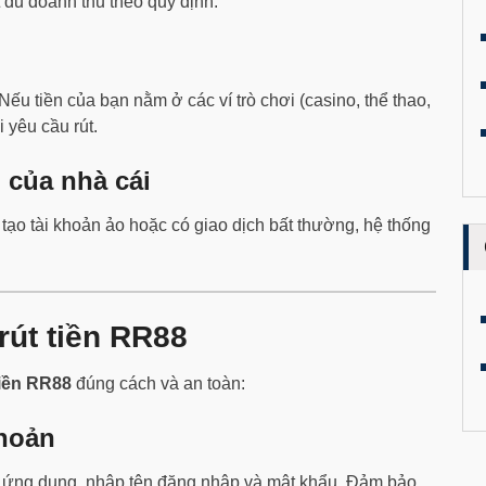
t đủ doanh thu theo quy định.
Nếu tiền của bạn nằm ở các ví trò chơi (casino, thể thao,
 yêu cầu rút.
 của nhà cái
ạo tài khoản ảo hoặc có giao dịch bất thường, hệ thống
rút tiền RR88
tiền RR88
đúng cách và an toàn:
khoản
 ứng dụng, nhập tên đăng nhập và mật khẩu. Đảm bảo