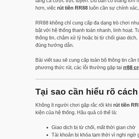
tảng cá cược trực tuyến. Dù bạn có thắng lớn h
hơn, việc
rút tiền RR88
luôn cần sự chính xác, 
RR88 không chỉ cung cấp đa dạng trò chơi như 
bật với hệ thống thanh toán nhanh, linh hoạt. 
thông tin, chậm xử lý hoặc bị từ chối giao dịch
đúng hướng dẫn.
Bài viết sau sẽ cung cấp toàn bộ thông tin cần th
phương thức rút, các lỗi thường gặp tại
rr88 cr
Tại sao cần hiểu rõ cách
Không ít người chơi gặp rắc rối khi
rút tiền R
kiện của hệ thống. Hậu quả có thể là:
Giao dịch bị từ chối, mất thời gian chờ
Tài khoản bị khóa tạm thời vì nghi ngờ 