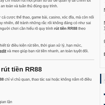
ay chỉ muốn rút một phần số dư để quản lý tài chính tốt
an toàn và tuân thủ đúng quy trình.
cá cược thể thao, game bài, casino, xóc đĩa, mà còn nổi
Tuy nhiên, để tránh những rắc rối không đáng có như sai
, người chơi cần hiểu rõ quy trình
rút tiền RR88
theo
iết từ điều kiện rút tiền, thời gian xử lý, hạn mức,
edit
và mẹo giúp bạn rút tiền nhanh, an toàn tuyệt đối.
 rút tiền RR88
R88
chỉ vì chủ quan, thao tác sai hoặc không nắm rõ điều
gian lận