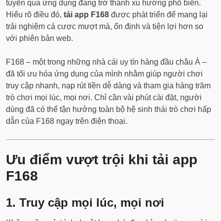
tuyến qua ứng dụng đang trở thành xu hướng phổ biến.
Hiểu rõ điều đó,
tải app F168
được phát triển để mang lại
trải nghiệm cá cược mượt mà, ổn định và tiện lợi hơn so
với phiên bản web.
F168 – một trong những nhà cái uy tín hàng đầu châu Á –
đã tối ưu hóa ứng dụng của mình nhằm giúp người chơi
truy cập nhanh, nạp rút tiền dễ dàng và tham gia hàng trăm
trò chơi mọi lúc, mọi nơi. Chỉ cần vài phút cài đặt, người
dùng đã có thể tận hưởng toàn bộ hệ sinh thái trò chơi hấp
dẫn của F168 ngay trên điện thoại.
Ưu điểm vượt trội khi tải app
F168
1. Truy cập mọi lúc, mọi nơi