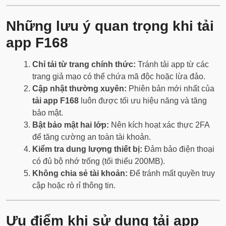
Những lưu ý quan trọng khi tải
app F168
Chỉ tải từ trang chính thức:
Tránh tải app từ các
trang giả mạo có thể chứa mã độc hoặc lừa đảo.
Cập nhật thường xuyên:
Phiên bản mới nhất của
tải app F168
luôn được tối ưu hiệu năng và tăng
bảo mật.
Bật bảo mật hai lớp:
Nên kích hoạt xác thực 2FA
để tăng cường an toàn tài khoản.
Kiểm tra dung lượng thiết bị:
Đảm bảo điện thoại
có đủ bộ nhớ trống (tối thiểu 200MB).
Không chia sẻ tài khoản:
Để tránh mất quyền truy
cập hoặc rò rỉ thông tin.
Ưu điểm khi sử dụng tải app