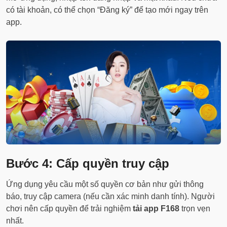
có tài khoản, có thể chọn “Đăng ký” để tạo mới ngay trên
app.
Bước 4: Cấp quyền truy cập
Ứng dụng yêu cầu một số quyền cơ bản như gửi thông
báo, truy cập camera (nếu cần xác minh danh tính). Người
chơi nên cấp quyền để trải nghiệm
tải app F168
trọn vẹn
nhất.