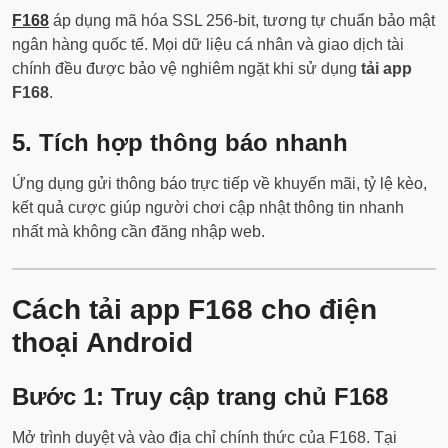
F168
áp dụng mã hóa SSL 256-bit, tương tự chuẩn bảo mật
ngân hàng quốc tế. Mọi dữ liệu cá nhân và giao dịch tài
chính đều được bảo vệ nghiêm ngặt khi sử dụng
tải app
F168
.
5. Tích hợp thông báo nhanh
Ứng dụng gửi thông báo trực tiếp về khuyến mãi, tỷ lệ kèo,
kết quả cược giúp người chơi cập nhật thông tin nhanh
nhất mà không cần đăng nhập web.
Cách tải app F168 cho điện
thoại Android
Bước 1: Truy cập trang chủ F168
Mở trình duyệt và vào địa chỉ chính thức của F168. Tại