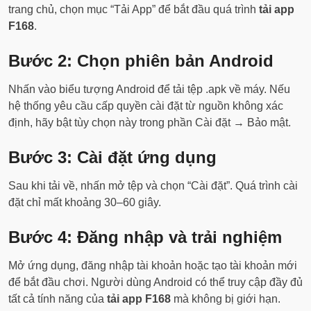
trang chủ, chọn mục “Tải App” để bắt đầu quá trình
tải app
F168
.
Bước 2: Chọn phiên bản Android
Nhấn vào biểu tượng Android để tải tệp .apk về máy. Nếu
hệ thống yêu cầu cấp quyền cài đặt từ nguồn không xác
định, hãy bật tùy chọn này trong phần Cài đặt → Bảo mật.
Bước 3: Cài đặt ứng dụng
Sau khi tải về, nhấn mở tệp và chọn “Cài đặt”. Quá trình cài
đặt chỉ mất khoảng 30–60 giây.
Bước 4: Đăng nhập và trải nghiệm
Mở ứng dụng, đăng nhập tài khoản hoặc tạo tài khoản mới
để bắt đầu chơi. Người dùng Android có thể truy cập đầy đủ
tất cả tính năng của
tải app F168
mà không bị giới hạn.