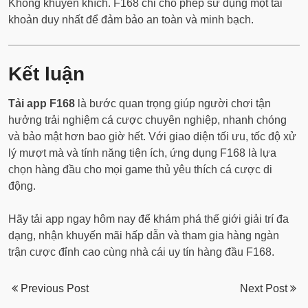
Không khuyến khích. F168 chỉ cho phép sử dụng một tài
khoản duy nhất để đảm bảo an toàn và minh bạch.
Kết luận
Tải app F168
là bước quan trọng giúp người chơi tận
hưởng trải nghiệm cá cược chuyên nghiệp, nhanh chóng
và bảo mật hơn bao giờ hết. Với giao diện tối ưu, tốc độ xử
lý mượt mà và tính năng tiện ích, ứng dụng F168 là lựa
chọn hàng đầu cho mọi game thủ yêu thích cá cược di
động.
Hãy tải app ngay hôm nay để khám phá thế giới giải trí đa
dạng, nhận khuyến mãi hấp dẫn và tham gia hàng ngàn
trận cược đỉnh cao cùng nhà cái uy tín hàng đầu F168.
Previous Post
Next Post