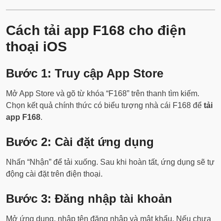
Cách tải app F168 cho điện
thoại iOS
Bước 1: Truy cập App Store
Mở App Store và gõ từ khóa “F168” trên thanh tìm kiếm.
Chọn kết quả chính thức có biểu tượng nhà cái F168 để
tải
app F168
.
Bước 2: Cài đặt ứng dụng
Nhấn “Nhận” để tải xuống. Sau khi hoàn tất, ứng dụng sẽ tự
động cài đặt trên điện thoại.
Bước 3: Đăng nhập tài khoản
Mở ứng dụng, nhập tên đăng nhập và mật khẩu. Nếu chưa