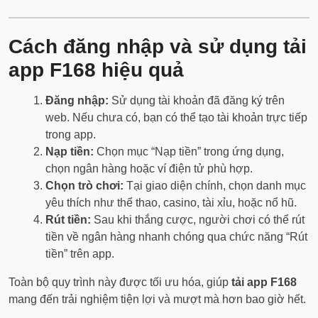
Cách đăng nhập và sử dụng tải
app F168 hiệu quả
Đăng nhập:
Sử dụng tài khoản đã đăng ký trên
web. Nếu chưa có, bạn có thể tạo tài khoản trực tiếp
trong app.
Nạp tiền:
Chọn mục “Nạp tiền” trong ứng dụng,
chọn ngân hàng hoặc ví điện tử phù hợp.
Chọn trò chơi:
Tại giao diện chính, chọn danh mục
yêu thích như thể thao, casino, tài xỉu, hoặc nổ hũ.
Rút tiền:
Sau khi thắng cược, người chơi có thể rút
tiền về ngân hàng nhanh chóng qua chức năng “Rút
tiền” trên app.
Toàn bộ quy trình này được tối ưu hóa, giúp
tải app F168
mang đến trải nghiệm tiện lợi và mượt mà hơn bao giờ hết.