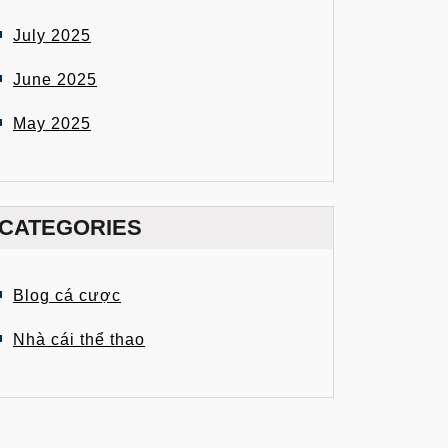
July 2025
June 2025
May 2025
CATEGORIES
Blog cá cược
Nhà cái thể thao