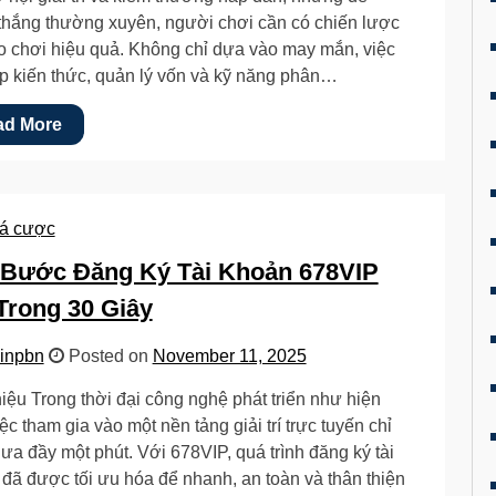
thắng thường xuyên, người chơi cần có chiến lược
 chơi hiệu quả. Không chỉ dựa vào may mắn, việc
p kiến thức, quản lý vốn và kỹ năng phân…
ad More
cá cược
 Bước Đăng Ký Tài Khoản 678VIP
Trong 30 Giây
inpbn
Posted on
November 11, 2025
hiệu Trong thời đại công nghệ phát triển như hiện
iệc tham gia vào một nền tảng giải trí trực tuyến chỉ
ưa đầy một phút. Với 678VIP, quá trình đăng ký tài
đã được tối ưu hóa để nhanh, an toàn và thân thiện