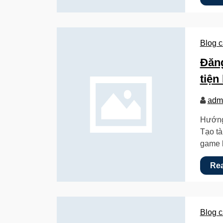
Blog 
Đăng
tiện
adm
Hướng
Tạo tà
game b
Re
Blog 