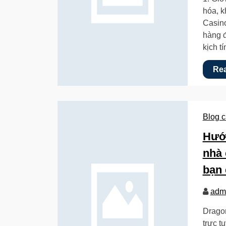
hóa, k
Casino
hàng đ
kịch t
Re
Blog 
Hướn
nhà 
bạn 
adm
Dragon
trực t