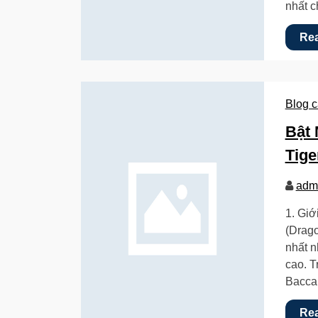
nhất c
Re
Blog 
Bật 
Tige
adm
1. Giớ
(Drago
nhất n
cao. T
Bacca
Re