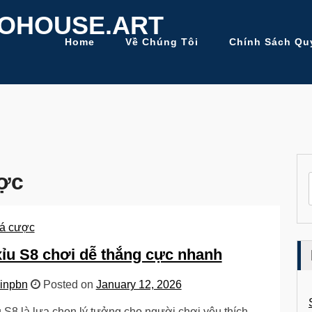
OHOUSE.ART
Home
Về Chúng Tôi
Chính Sách Qu
ợc
cá cược
xỉu S8 chơi dễ thắng cực nhanh
inpbn
Posted on
January 12, 2026
u S8 là lựa chọn lý tưởng cho người chơi yêu thích