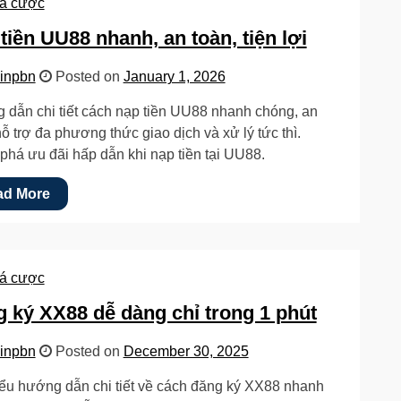
cá cược
tiền UU88 nhanh, an toàn, tiện lợi
inpbn
Posted on
January 1, 2026
dẫn chi tiết cách nạp tiền UU88 nhanh chóng, an
hỗ trợ đa phương thức giao dịch và xử lý tức thì.
há ưu đãi hấp dẫn khi nạp tiền tại UU88.
ad More
cá cược
 ký XX88 dễ dàng chỉ trong 1 phút
inpbn
Posted on
December 30, 2025
ểu hướng dẫn chi tiết về cách đăng ký XX88 nhanh