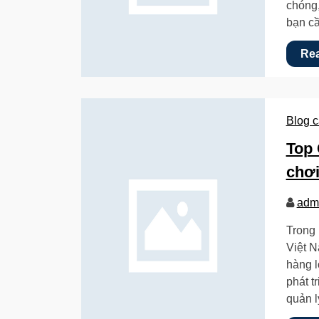
chóng,
bạn cầ
Re
Blog 
Top 
chơi
adm
Trong 
Việt N
hàng l
phát t
quản l