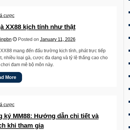
cá cược
à XX88 kịch tính như thật
inpbn
Posted on
January 11, 2026
XX88 mang đến đấu trường kịch tính, phát trực tiếp
t, nhiều loại gà, cược đa dạng và tỷ lệ thắng cao cho
 chơi đam mê bộ môn này.
ad More
cá cược
 ký MM88: Hướng dẫn chi tiết và
ích khi tham gia