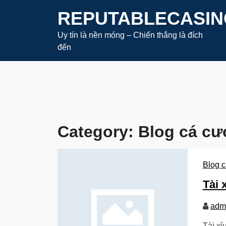
Skip
REPUTABLECASIN
to
content
Uy tín là nền móng – Chiến thắng là đích
đến
Category:
Blog cá cư
Blog 
Tài 
adm
Tài xỉ