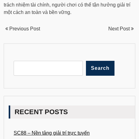
trách nhiệm tài chính, người chơi có thể tận hưởng giải trí
một cách an toàn và bền vững.
Previous Post
Next Post
Search
RECENT POSTS
SC88 – Nền tảng giải trí trực tuyến