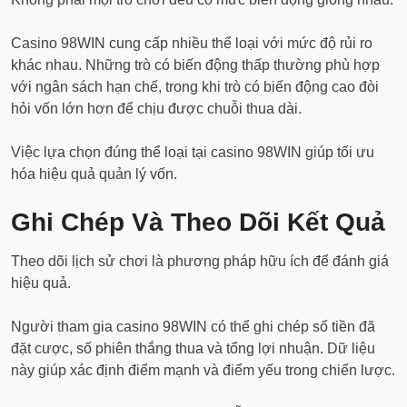
Casino 98WIN cung cấp nhiều thể loại với mức độ rủi ro
khác nhau. Những trò có biến động thấp thường phù hợp
với ngân sách hạn chế, trong khi trò có biến động cao đòi
hỏi vốn lớn hơn để chịu được chuỗi thua dài.
Việc lựa chọn đúng thể loại tại casino 98WIN giúp tối ưu
hóa hiệu quả quản lý vốn.
Ghi Chép Và Theo Dõi Kết Quả
Theo dõi lịch sử chơi là phương pháp hữu ích để đánh giá
hiệu quả.
Người tham gia casino 98WIN có thể ghi chép số tiền đã
đặt cược, số phiên thắng thua và tổng lợi nhuận. Dữ liệu
này giúp xác định điểm mạnh và điểm yếu trong chiến lược.