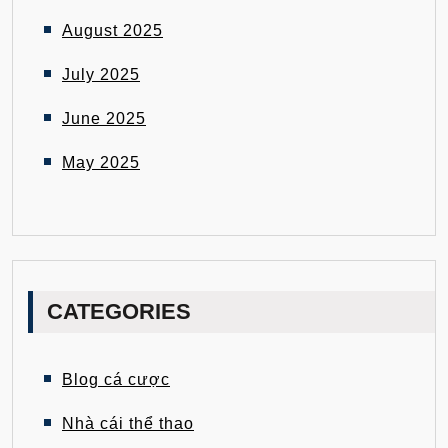
August 2025
July 2025
June 2025
May 2025
CATEGORIES
Blog cá cược
Nhà cái thể thao