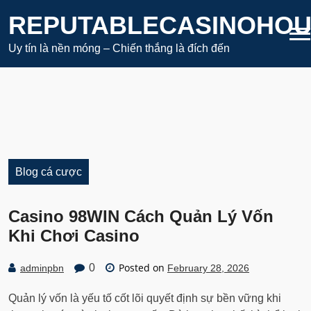
Skip
REPUTABLECASINOHOU
to
content
Uy tín là nền móng – Chiến thắng là đích đến
Blog cá cược
Casino 98WIN Cách Quản Lý Vốn
Khi Chơi Casino
Posted on
0
adminpbn
February 28, 2026
Quản lý vốn là yếu tố cốt lõi quyết định sự bền vững khi