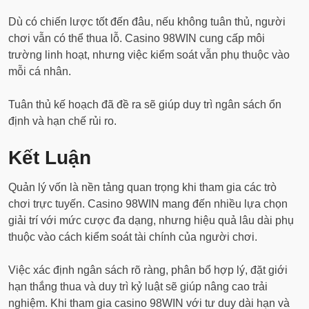
Dù có chiến lược tốt đến đâu, nếu không tuân thủ, người
chơi vẫn có thể thua lỗ. Casino 98WIN cung cấp môi
trường linh hoạt, nhưng việc kiểm soát vẫn phụ thuộc vào
mỗi cá nhân.
Tuân thủ kế hoạch đã đề ra sẽ giúp duy trì ngân sách ổn
định và hạn chế rủi ro.
Kết Luận
Quản lý vốn là nền tảng quan trọng khi tham gia các trò
chơi trực tuyến. Casino 98WIN mang đến nhiều lựa chọn
giải trí với mức cược đa dạng, nhưng hiệu quả lâu dài phụ
thuộc vào cách kiểm soát tài chính của người chơi.
Việc xác định ngân sách rõ ràng, phân bổ hợp lý, đặt giới
hạn thắng thua và duy trì kỷ luật sẽ giúp nâng cao trải
nghiệm. Khi tham gia casino 98WIN với tư duy dài hạn và