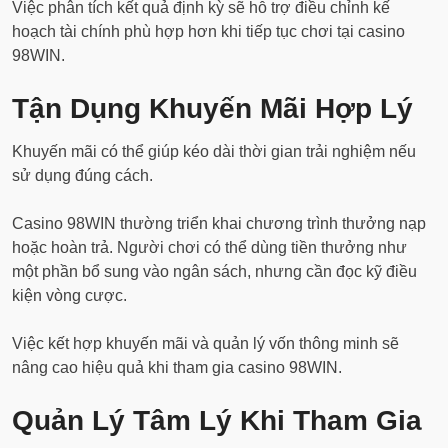
Việc phân tích kết quả định kỳ sẽ hỗ trợ điều chỉnh kế
hoạch tài chính phù hợp hơn khi tiếp tục chơi tại casino
98WIN.
Tận Dụng Khuyến Mãi Hợp Lý
Khuyến mãi có thể giúp kéo dài thời gian trải nghiệm nếu
sử dụng đúng cách.
Casino 98WIN thường triển khai chương trình thưởng nạp
hoặc hoàn trả. Người chơi có thể dùng tiền thưởng như
một phần bổ sung vào ngân sách, nhưng cần đọc kỹ điều
kiện vòng cược.
Việc kết hợp khuyến mãi và quản lý vốn thông minh sẽ
nâng cao hiệu quả khi tham gia casino 98WIN.
Quản Lý Tâm Lý Khi Tham Gia