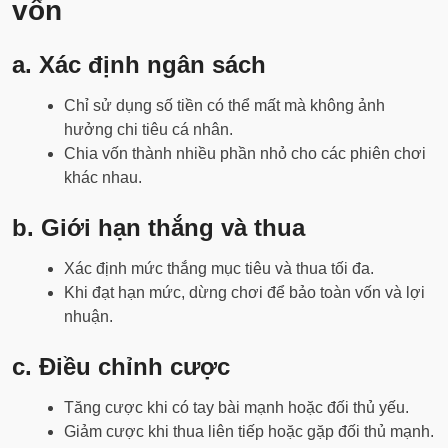
vốn
a. Xác định ngân sách
Chỉ sử dụng số tiền có thể mất mà không ảnh
hưởng chi tiêu cá nhân.
Chia vốn thành nhiều phần nhỏ cho các phiên chơi
khác nhau.
b. Giới hạn thắng và thua
Xác định mức thắng mục tiêu và thua tối đa.
Khi đạt hạn mức, dừng chơi để bảo toàn vốn và lợi
nhuận.
c. Điều chỉnh cược
Tăng cược khi có tay bài mạnh hoặc đối thủ yếu.
Giảm cược khi thua liên tiếp hoặc gặp đối thủ mạnh.