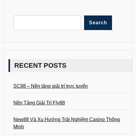
Search
RECENT POSTS
SC88 – Nền tảng giải trí trực tuyến
Nền Tảng Giải Trí Fly88
New88 Và Xu Hướng Trải Nghiệm Casino Thông
Minh