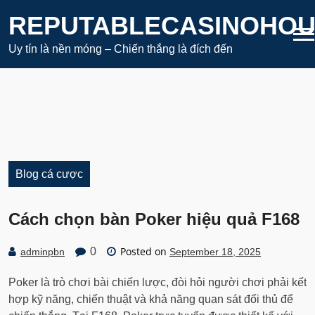
Skip
REPUTABLECASINOHOU
to
content
Uy tín là nền móng – Chiến thắng là đích đến
Blog cá cược
Cách chọn bàn Poker hiệu quả F168
Posted on
0
adminpbn
September 18, 2025
Poker là trò chơi bài chiến lược, đòi hỏi người chơi phải kết
hợp kỹ năng, chiến thuật và khả năng quan sát đối thủ để