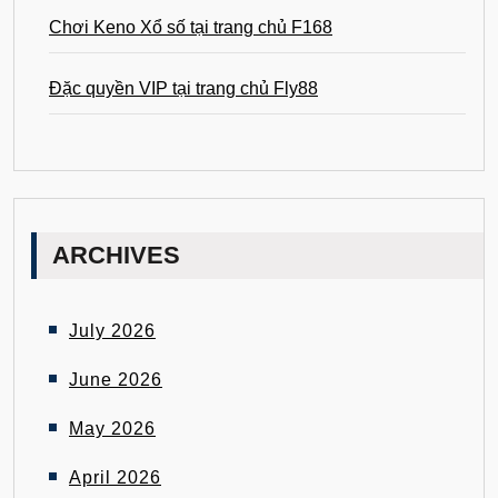
Chơi Keno Xổ số tại trang chủ F168
Đặc quyền VIP tại trang chủ Fly88
ARCHIVES
July 2026
June 2026
May 2026
April 2026