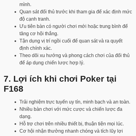
mình.
Quan sát đối thủ trước khi tham gia để xác định mức
độ cạnh tranh.
Ưu tiên bàn có người chơi mới hoặc trung bình để
tăng cơ hội thắng.
Tận dụng vị trí ngồi cuối để quan sát và ra quyết
định chính xác.
Theo dõi xu hướng và phong cách chơi của đối thủ
để áp dụng chiến lược hợp lý.
7. Lợi ích khi chơi Poker tại
F168
Trải nghiệm trực tuyến uy tín, minh bạch và an toàn.
Nhiều bàn chơi với mức cược và chiến lược đa
dạng.
Hỗ trợ chơi trên nhiều thiết bị, thuận tiện mọi lúc.
Cơ hội nhận thưởng nhanh chóng và tích lũy lợi