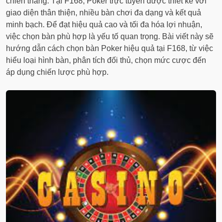
chiến thắng. Tại F168, Poker trực tuyến được thiết kế với
giao diện thân thiện, nhiều bàn chơi đa dạng và kết quả
minh bạch. Để đạt hiệu quả cao và tối đa hóa lợi nhuận,
việc chọn bàn phù hợp là yếu tố quan trọng. Bài viết này sẽ
hướng dẫn cách chọn bàn Poker hiệu quả tại F168, từ việc
hiểu loại hình bàn, phân tích đối thủ, chọn mức cược đến
áp dụng chiến lược phù hợp.