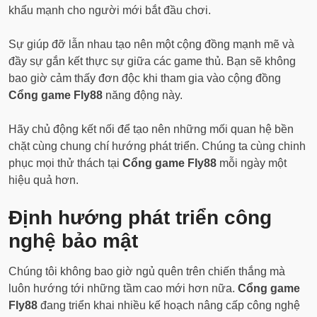
khẩu mạnh cho người mới bắt đầu chơi.
Sự giúp đỡ lẫn nhau tạo nên một cộng đồng mạnh mẽ và
đầy sự gắn kết thực sự giữa các game thủ. Bạn sẽ không
bao giờ cảm thấy đơn độc khi tham gia vào cộng đồng
Cổng game Fly88
năng động này.
Hãy chủ động kết nối để tạo nên những mối quan hệ bền
chặt cùng chung chí hướng phát triển. Chúng ta cùng chinh
phục mọi thử thách tại
Cổng game Fly88
mỗi ngày một
hiệu quả hơn.
Định hướng phát triển công
nghệ bảo mật
Chúng tôi không bao giờ ngủ quên trên chiến thắng mà
luôn hướng tới những tầm cao mới hơn nữa.
Cổng game
Fly88
đang triển khai nhiều kế hoạch nâng cấp công nghệ