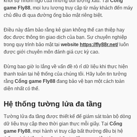
khỏi sự nhòm ngó của những đối tượng xấu. Tại
Cổng
game Fly88
, mọi lưu lượng truy cập từ máy khách đến máy
chủ đều đi qua đường ống bảo mật riêng biệt.
Điều này đảm bảo rằng kẻ gian không thể can thiệp hay
đọc được thông tin giao dịch của bạn. Sự chuyên nghiệp
trong quy trình bảo mật tại
website
https://fly88r.net/
luôn
được giới chuyên môn đánh giá cực kỳ cao.
Đừng bao giờ lo lắng về vấn đề rò rỉ dữ liệu khi thực hiện
thanh toán tại hệ thống của chúng tôi. Hãy luôn tin tưởng
rằng
Cổng game Fly88
đang bảo vệ bạn một cách toàn
diện nhất có thể.
Hệ thống tường lửa đa tầng
Tường lửa đa tầng được thiết kế để giám sát toàn bộ dòng
dữ liệu truy cập theo thời gian thực mỗi giây. Tại
Cổng
game Fly88
, mọi hành vi truy cập bất thường đều bị hệ