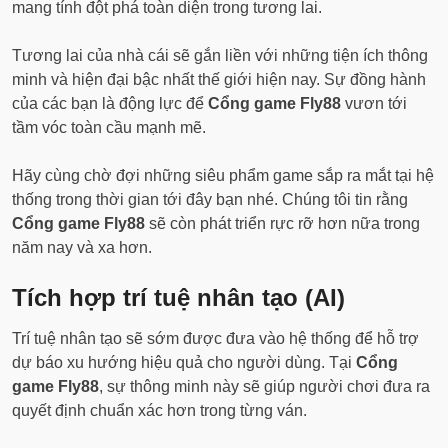
mang tính đột phá toàn diện trong tương lai.
Tương lai của nhà cái sẽ gắn liền với những tiện ích thông
minh và hiện đại bậc nhất thế giới hiện nay. Sự đồng hành
của các bạn là động lực để
Cổng game Fly88
vươn tới
tầm vóc toàn cầu mạnh mẽ.
Hãy cùng chờ đợi những siêu phẩm game sắp ra mắt tại hệ
thống trong thời gian tới đây bạn nhé. Chúng tôi tin rằng
Cổng game Fly88
sẽ còn phát triển rực rỡ hơn nữa trong
năm nay và xa hơn.
Tích hợp trí tuệ nhân tạo (AI)
Trí tuệ nhân tạo sẽ sớm được đưa vào hệ thống để hỗ trợ
dự báo xu hướng hiệu quả cho người dùng. Tại
Cổng
game Fly88
, sự thông minh này sẽ giúp người chơi đưa ra
quyết định chuẩn xác hơn trong từng ván.