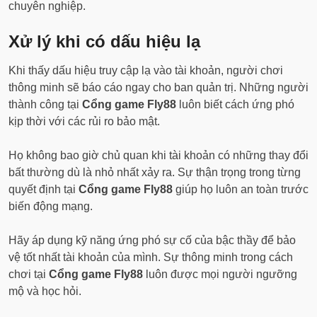
chuyên nghiệp.
Xử lý khi có dấu hiệu lạ
Khi thấy dấu hiệu truy cập lạ vào tài khoản, người chơi
thông minh sẽ báo cáo ngay cho ban quản trị. Những người
thành công tại
Cổng game Fly88
luôn biết cách ứng phó
kịp thời với các rủi ro bảo mật.
Họ không bao giờ chủ quan khi tài khoản có những thay đổi
bất thường dù là nhỏ nhất xảy ra. Sự thận trọng trong từng
quyết định tại
Cổng game Fly88
giúp họ luôn an toàn trước
biến động mạng.
Hãy áp dụng kỹ năng ứng phó sự cố của bậc thầy để bảo
vệ tốt nhất tài khoản của mình. Sự thông minh trong cách
chơi tại
Cổng game Fly88
luôn được mọi người ngưỡng
mộ và học hỏi.