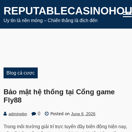
Skip
REPUTABLECASINOHOU
to
content
Uy tín là nền móng – Chiến thắng là đích đến
Blog cá cược
Bảo mật hệ thống tại Cổng game
Fly88
Posted on
0
adminpbn
June 6, 2026
Trong môi trường giải trí trực tuyến đầy biến động hiện nay,