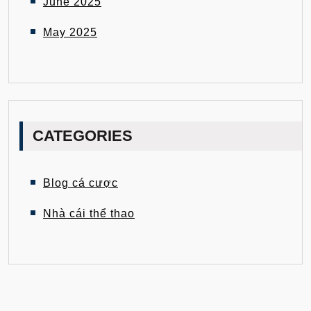
June 2025
May 2025
CATEGORIES
Blog cá cược
Nhà cái thể thao