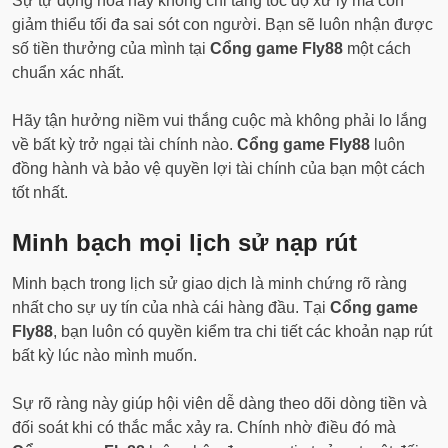
Sự tự động hóa này không chỉ tăng tốc độ xử lý mà còn
giảm thiểu tối đa sai sót con người. Bạn sẽ luôn nhận được
số tiền thưởng của mình tại
Cổng game Fly88
một cách
chuẩn xác nhất.
Hãy tận hưởng niềm vui thắng cuộc mà không phải lo lắng
về bất kỳ trở ngại tài chính nào.
Cổng game Fly88
luôn
đồng hành và bảo vệ quyền lợi tài chính của bạn một cách
tốt nhất.
Minh bạch mọi lịch sử nạp rút
Minh bạch trong lịch sử giao dịch là minh chứng rõ ràng
nhất cho sự uy tín của nhà cái hàng đầu. Tại
Cổng game
Fly88
, bạn luôn có quyền kiểm tra chi tiết các khoản nạp rút
bất kỳ lúc nào mình muốn.
Sự rõ ràng này giúp hội viên dễ dàng theo dõi dòng tiền và
đối soát khi có thắc mắc xảy ra. Chính nhờ điều đó mà