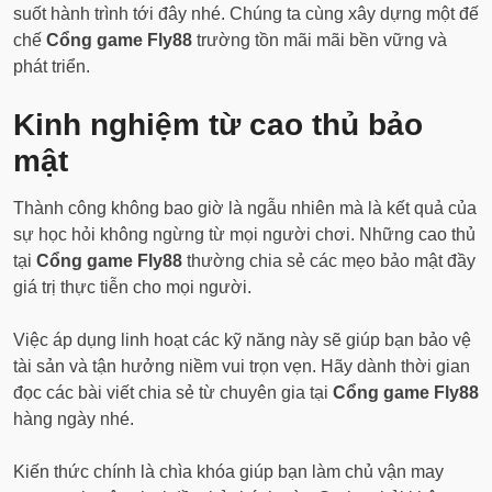
suốt hành trình tới đây nhé. Chúng ta cùng xây dựng một đế
chế
Cổng game Fly88
trường tồn mãi mãi bền vững và
phát triển.
Kinh nghiệm từ cao thủ bảo
mật
Thành công không bao giờ là ngẫu nhiên mà là kết quả của
sự học hỏi không ngừng từ mọi người chơi. Những cao thủ
tại
Cổng game Fly88
thường chia sẻ các mẹo bảo mật đầy
giá trị thực tiễn cho mọi người.
Việc áp dụng linh hoạt các kỹ năng này sẽ giúp bạn bảo vệ
tài sản và tận hưởng niềm vui trọn vẹn. Hãy dành thời gian
đọc các bài viết chia sẻ từ chuyên gia tại
Cổng game Fly88
hàng ngày nhé.
Kiến thức chính là chìa khóa giúp bạn làm chủ vận may