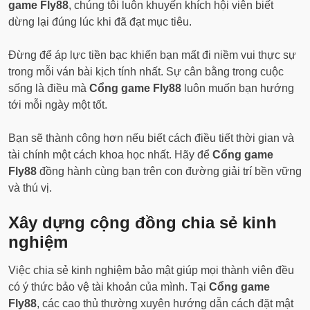
game Fly88
, chúng tôi luôn khuyến khích hội viên biết
dừng lại đúng lúc khi đã đạt mục tiêu.
Đừng để áp lực tiền bạc khiến bạn mất đi niềm vui thực sự
trong mỗi ván bài kịch tính nhất. Sự cân bằng trong cuộc
sống là điều mà
Cổng game Fly88
luôn muốn bạn hướng
tới mỗi ngày một tốt.
Bạn sẽ thành công hơn nếu biết cách điều tiết thời gian và
tài chính một cách khoa học nhất. Hãy để
Cổng game
Fly88
đồng hành cùng bạn trên con đường giải trí bền vững
và thú vị.
Xây dựng cộng đồng chia sẻ kinh
nghiệm
Việc chia sẻ kinh nghiệm bảo mật giúp mọi thành viên đều
có ý thức bảo vệ tài khoản của mình. Tại
Cổng game
Fly88
, các cao thủ thường xuyên hướng dẫn cách đặt mật